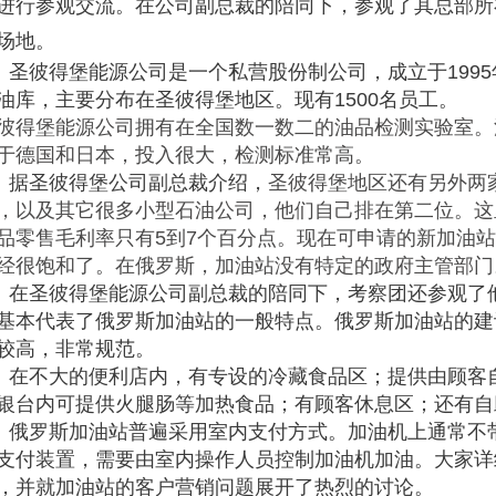
进行参观交流。在公司副总裁的陪同下，参观了其总部所
场地。
彼得堡能源公司是一个私营股份制公司，成立于1995年
油库，主要分布在圣彼得堡地区。现有1500名员工。
彼得堡能源公司拥有在全国数一数二的油品检测实验室。
于德国和日本，投入很大，检测标准常高。
圣彼得堡公司副总裁介绍，
圣彼得堡地区还有另外两
，以及其它很多小型石油公司，他们自己排在第二位。这
品零售毛利率只有5到7个百分点。现在可申请的新加油
经很饱和了。在俄罗斯，加油站没有特定的政府主管部门
圣彼得堡能源公司副总裁的陪同下，考察团还参观了他
基本代表了俄罗斯加油站的一般特点。俄罗斯加油站的建
较高，非常规范。
不大的便利店内，有专设的冷藏食品区；提供由顾客自
银台内可提供火腿肠等加热食品；有顾客休息区；还有自
罗斯加油站普遍采用室内支付方式。加油机上通常不带
支付装置，需要由室内操作人员控制加油机加油。大家详
，并就加油站的客户营销问题展开了热烈的讨论。