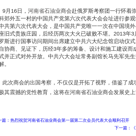
月16日，
河南省石油业商会
赴俄罗斯考察团一行怀着
科郊外五一村的中国共产党第六次代表大会会址进行参观学
中共第六次代表大会，是中国共产党唯一一次在中国境外
座旧式贵族庄园，后经历两次大火已破败不堪。2013年3
罗斯进行国事访问期间出席建立中共六大纪念馆启动仪式
自协商、见证下，历经3年多的筹备、设计和施工建设而成的
式并正式对外开放。中共六大会址常务副馆长马先军先生
解。
次商会的出国考察，不仅仅是开拓了视野，借鉴了成功
极其震撼的党性教育，这将在河南省石油业商会发展史上
一篇：
热烈祝贺河南省石油业商会第一届第二次会员代表大会顺利召开
下一篇：
《