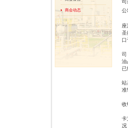
司
商会动态
公
圣
座
圣
口
据
司
油
已
在
站
准
在
收
俄
卡
况