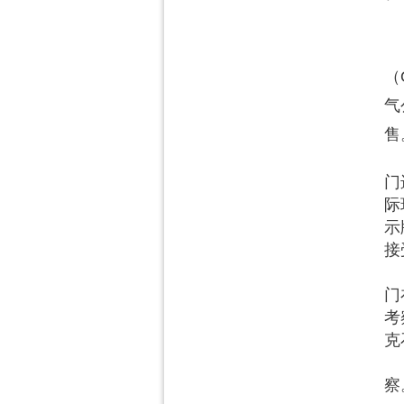
（
气
售
在
门
际
示
接
卢
门
考
克
离
察