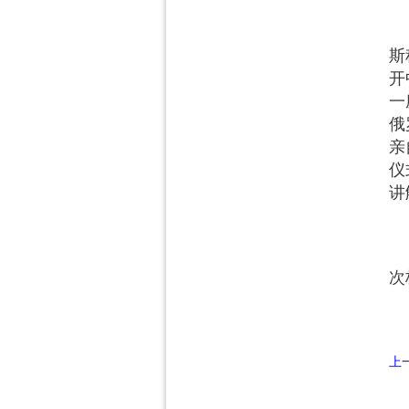
9
斯
开
一
俄
亲
仪
讲
此
次
上