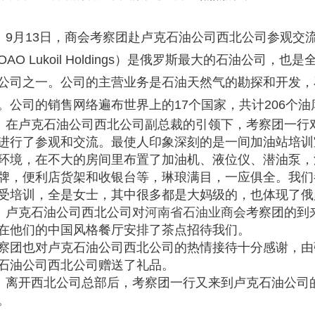
9月13日，商会考察团赴卢克石油公司西北公司参观交
OAO Lukoil Holdings）是俄罗斯最大的石油公司
公司之一。公司的主营业务是石油天然气的勘探和开发，
。公司的销售网络遍布世界上的17个国家，共计206个油库
卢克石油公司西北公司副总裁的引领下，考察团一行对
进行了参观和交流。最使人印象深刻的是一间加油站培训
环境，在不大的房间里布置了加油机、液位仪、潜油泵，
牌，便利店货架和收银台等，琳琅满目，一应俱全。我们
受培训，全是女士，其中很多都是大妈级的，也体现了俄
克石油公司西北公司对
河南省石油业商会
考察团的到
在他们的中国风格餐厅安排了茶点招待我们。
察团也对卢克石油公司西北公司的热情接待十分感谢，由
石油公司西北公司赠送了礼品。
开西北公司总部后，考察团一行又来到卢克石油公司
。