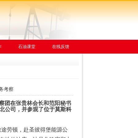
作
石油课堂
在线反馈
务考察
察团在
张贵林会长和范阳秘书
北公司，并参观了
位于莫斯科
旅途劳顿，赴圣彼得堡能源公